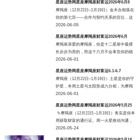
星座运势网星座摩羯座财富运2026年6月8
意味着你在日常业务中付出的劳动，本周将
日-14日
摩羯座（12月22日–1月19日）金木合相落在
有机
你的第七宫——合作与契约关系的宫位，这
意味着你的财运与“他人的资源”深度绑定。上
2026-06-05
班族：本周可能通过合作伙伴推荐的项目、
星座运势网星座摩羯座财富运2026年6月
客户引入的新需求或团队内部的资源共享
摩羯座亲爱的摩羯座，你是十二星座中最擅
长步步为营的，而这个六月不会辜负你的稳
健与耐心。6月1日水星进入巨蟹座后，你的
2026-06-01
第8宫（偏财与投资宫）十分活跃。对上班族
星座运势网星座摩羯座财富运6.1-6.7
来说，6月15日的新月落在你的合作宫位——
摩羯座（12月22日–1月19日）土星是你的守
这
护星，本周土星与太阳形成六分相，为摩羯
座的财富运注入扎实的基础。上班族：水星
2026-06-01
进入巨蟹座落在你的第七宫（合作关系
星座运势网星座摩羯座财富运2026年5月25
宫），与金星、木星齐聚——职场中的合作
日-31日
♑摩羯座（12月22日–1月19日）务实是你本
项目会
周获取财富的通行证。周一火星推动沟通，
但冥王星提醒你三思再开口，尤其在谈薪
2026-05-24
资、报价或合作款项时务必周密。上班族：
星座运势网星座摩羯座财富运2026年5月18