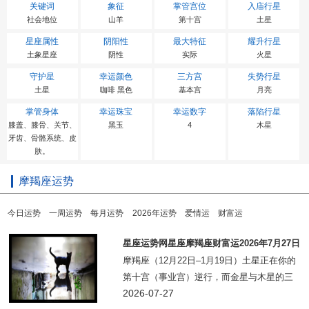
关键词
象征
掌管宫位
入庙行星
社会地位
山羊
第十宫
土星
星座属性
阴阳性
最大特征
耀升行星
土象星座
阴性
实际
火星
守护星
幸运颜色
三方宫
失势行星
土星
咖啡 黑色
基本宫
月亮
掌管身体
幸运珠宝
幸运数字
落陷行星
膝盖、膝骨、关节、
黑玉
4
木星
牙齿、骨骼系统、皮
肤。
摩羯座运势
今日运势
一周运势
每月运势
2026年运势
爱情运
财富运
星座运势网星座摩羯座财富运2026年7月27日
–8月2日
摩羯座（12月22日–1月19日）土星正在你的
第十宫（事业宫）逆行，而金星与木星的三
分相照亮了你的第十宫。上班族：职场上可
2026-07-27