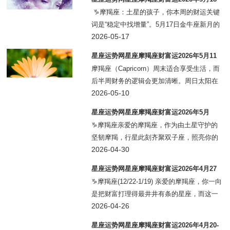
太阳与冥王星三分相让你在会议上
日-24日
♑️摩羯座：土星的孩子，你本周的财运关键
词是“稳定中找增量”。5月17日金牛座新月的
能量落在你的第五宫投资宫，这意味着与投
2026-05-17
资理财、副业变现、创意项目收入相关的事
星座运势网星座摩羯座财富运2026年5月11
务重新启动了。如果你是上班族
日-17日
摩羯座（Capricorn）周末适合享受生活，而
后半周财务的逻辑会更加清晰。周日太阳在
你星盘的第五宫（创意和风险投资宫）前
2026-05-10
行，与木星联手送来玩乐中的财运。如果你
星座运势网星座摩羯座财富运2026年5月
是上班族，周二的水木相位可能会让一个天
♑摩羯座亲爱的摩羯座，作为由土星守护的
马
坚韧摩羯，行星此刻齐聚双子座，照亮你的
承保和巨大商业借贷宫，给你带来快速行进
2026-04-30
的决断力。上班族在水星的影响下稍微有些
星座运势网星座摩羯座财富运2026年4月27
碎片化，但金星靠近你的命门，处理那些没
日-5月3日
♑摩羯座(12/22-1/19) 亲爱的摩羯座，你一向
日没夜的票
是把财富打理得最井井有条的星座，而这一
周的星象让你从“稳妥守护”转入“积极扩
2026-04-26
张”。 针对公司员工，新月正在点亮你的第五
星座运势网星座摩羯座财富运2026年4月20-