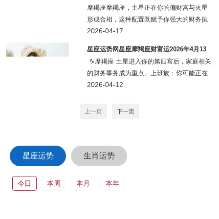
宫投机宫
26日
摩羯座摩羯座，土星正在你的偏财宫与火星
形成合相，这种配置既赋予你强大的财务执
行力，也带来了潜在的破财风险。上班族的
2026-04-17
你，4月20日之后，正财收入稳定增长，但4
星座运势网星座摩羯座财富运2026年4月13
月24日金星换座双子后，同事或下属可能向
日-19日
♑摩羯座 土星进入你的第四宫后，家庭相关
你提
的财务事务成为重点。上班族：你可能正在
考虑为家人支出、房产相关费用进行储蓄规
2026-04-12
划，本周适合制定长期预算。自己做生意：
17日新月点亮家庭宫，购
上一页
下一页
星座运势
生肖运势
今日
本周
本月
本年