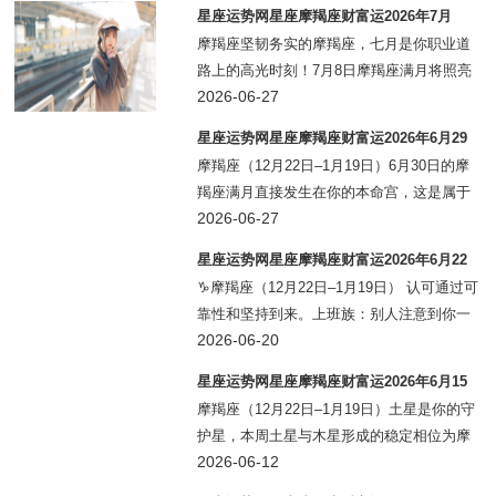
能出现一次“角色回调”——你可能被安排负责
星座运势网星座摩羯座财富运2026年7月
一个更基础、更细致的工作，而暂时放下
摩羯座坚韧务实的摩羯座，七月是你职业道
路上的高光时刻！7月8日摩羯座满月将照亮
你的第一宫，也就是代表你个人形象和目标
2026-06-27
的宫位，让你成为众人瞩目的焦点。对于上
星座运势网星座摩羯座财富运2026年6月29
班族来说，你的出色表现将赢得上司和同事
日-7月5日
摩羯座（12月22日–1月19日）6月30日的摩
的赞赏，
羯座满月直接发生在你的本命宫，这是属于
摩羯座的一周。上班族：满月照亮你的事业
2026-06-27
与个人成就领域，过去一年的职场积累将在
星座运势网星座摩羯座财富运2026年6月22
本周得到一个清晰的答案——可能是期待已
日-28日
♑摩羯座（12月22日–1月19日） 认可通过可
靠性和坚持到来。上班族：别人注意到你一
直在默默做的工作——本周事业运最旺，工
2026-06-20
作节奏加快、重要任务接连而来，执行力和
星座运势网星座摩羯座财富运2026年6月15
领导能力受到肯定，职场能见度
日-21日
摩羯座（12月22日–1月19日）土星是你的守
护星，本周土星与木星形成的稳定相位为摩
羯座的财富管理提供了坚实的基础。上班
2026-06-12
族：新月落在你的第六宫（日常工作宫），