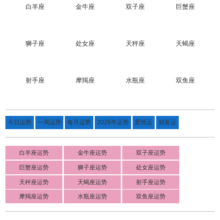
白羊座
金牛座
双子座
巨蟹座
狮子座
处女座
天秤座
天蝎座
射手座
摩羯座
水瓶座
双鱼座
今日运势
一周运势
每月运势
2026年运势
爱情运
财富运
白羊座运势
金牛座运势
双子座运势
巨蟹座运势
狮子座运势
处女座运势
天秤座运势
天蝎座运势
射手座运势
摩羯座运势
水瓶座运势
双鱼座运势