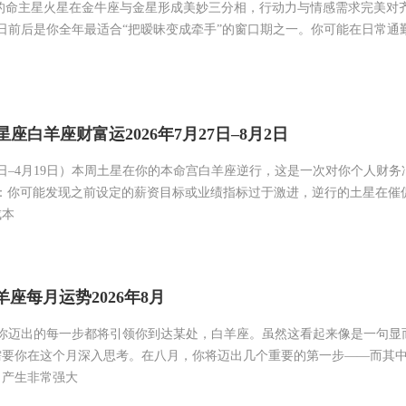
的命主星火星在金牛座与金星形成美妙三分相，行动力与情感需求完美对
1日前后是你全年最适合“把暧昧变成牵手”的窗口期之一。你可能在日常通
座白羊座财富运2026年7月27日–8月2日
1日–4月19日）本周土星在你的本命宫白羊座逆行，这是一次对你个人财务
族：你可能发现之前设定的薪资目标或业绩指标过于激进，逆行的土星在催
成本
羊座每月运势2026年8月
势你迈出的每一步都将引领你到达某处，白羊座。虽然这看起来像是一句显
需要你在这个月深入思考。在八月，你将迈出几个重要的第一步——而其
向产生非常强大