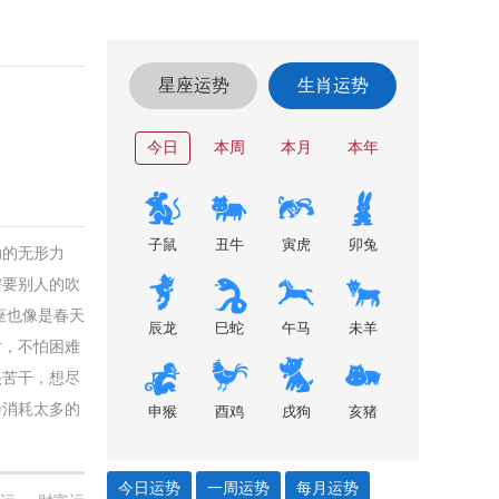
星座运势
生肖运势
今日
本周
本月
本年
子鼠
丑牛
寅虎
卯兔
动的无形力
需要别人的吹
座也像是春天
辰龙
巳蛇
午马
未羊
耐，不怕困难
头苦干，想尽
会消耗太多的
申猴
酉鸡
戌狗
亥猪
今日运势
一周运势
每月运势