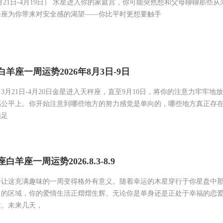
21日-4月19日） 水星进入你的家庭宫，你可能突然想和父母聊聊那些从
牛座为你带来对安全感的渴望——你比平时更想要触手
羊座一周运势2026年8月3日-9日
3月21日-4月20日金星进入天秤座，直至9月10日，将你的注意力牢牢地
感公平上。你开始注意到哪些地方的努力感觉是单向的，哪些地方真正存
满足
羊座一周运势2026.8.3-8.9
会让这充满趣味的一周变得格外有意义。随着幸运的木星穿行于你星盘中
力的区域，你的爱情生活正熠熠生辉。无论你是单身还是正处于幸福的恋
放。未来几天，