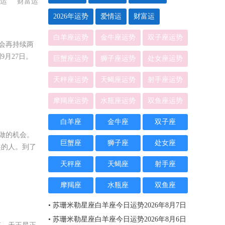
运
财富运
2026年运势
爱情运
财富运
白羊座运势
金牛座运势
双子座运势
还会再持续两
月27日。
巨蟹座运势
狮子座运势
处女座运势
天秤座运势
天蝎座运势
射手座运势
摩羯座运势
水瓶座运势
双鱼座运势
白羊座
金牛座
双子座
样做的机会。
巨蟹座
狮子座
处女座
趣的人。到了
天秤座
天蝎座
射手座
摩羯座
水瓶座
双鱼座
• 苏珊米勒星座白羊座今日运势2026年8月7日
• 苏珊米勒星座白羊座今日运势2026年8月6日