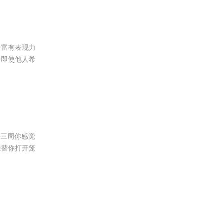
个富有表现力
，即使他人希
去三周你感觉
来替你打开笼