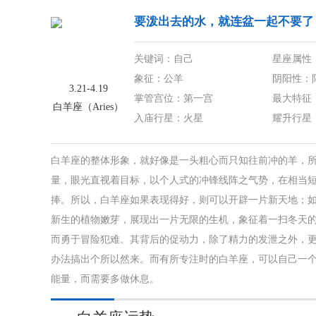
要泼出去的水，就连盆一起不要了
关键词：自己
星座属性
象征：公羊
阴阳性：
3.21-4.19
掌管宫位：第一宫
最大特征
白羊座（Aries）
入庙行星：火星
耀升行星
行星能量：
白羊座的整体形象，就好像是一头粗心而只知往前冲的羊，
量，眼光直视着目标，以个人式的冲锋线阵之气势，在相当
捧。所以，白羊座如果表现得好，则可以开辟一片新天地；如
新生的植物嫩芽，展现出一片无限的生机，象征着一扫冬天
而勇于冒险犯难。其背后的促动力，除了精力的发泄之外，
办法搞出个所以然来。而有所专注时的白羊座，可以自己一
能量，而需要多做休息。