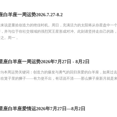
羊座一周运势2026.7.27-8.2
你来说是重拾创造力的绝佳时机。周日，充满活力的太阳将从你星盘中一
芒，并与位于你社交领域的强烈冥王星形成对冲。此刻请坚持走自己的路
行之。周一，
座白羊座一周运势2026年7月27日 - 8月2日
1-4.19)本周运势关键词：创造力的爆发与勇气的回归亲爱的白羊座，如果过
困在笼子里的狮子——有力使不出，有话说不清——那么狮子座新月就是
座白羊座爱情运2026年7月27日—8月2日