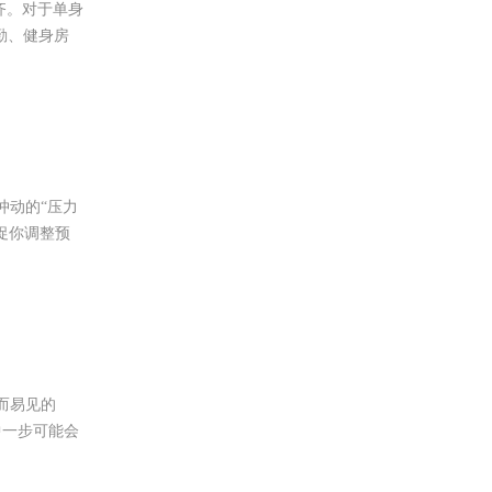
齐。对于单身
勤、健身房
冲动的“压力
促你调整预
而易见的
中一步可能会