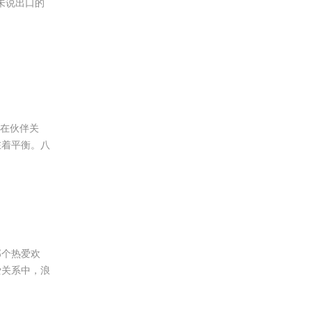
未说出口的
放在伙伴关
在着平衡。八
那个热爱欢
爱关系中，浪