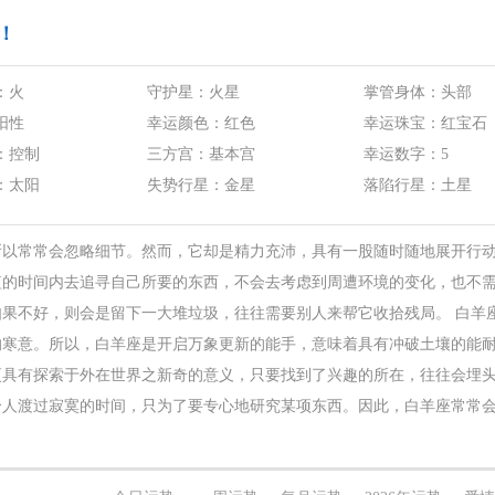
！
：火
守护星：火星
掌管身体：头部
阳性
幸运颜色：红色
幸运珠宝：红宝石
：控制
三方宫：基本宫
幸运数字：5
：太阳
失势行星：金星
落陷行星：土星
所以常常会忽略细节。然而，它却是精力充沛，具有一股随时随地展开行
短的时间内去追寻自己所要的东西，不会去考虑到周遭环境的变化，也不
果不好，则会是留下一大堆垃圾，往往需要别人来帮它收拾残局。 白羊
的寒意。所以，白羊座是开启万象更新的能手，意味着具有冲破土壤的能
更具有探索于外在世界之新奇的意义，只要找到了兴趣的所在，往往会埋
个人渡过寂寞的时间，只为了要专心地研究某项东西。因此，白羊座常常