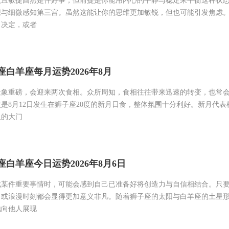
跃且敏捷固然是件好事，但前提是你能用内心的平静与稳定来平衡这种状
想与细微感知第三宫。虽然这能让你的思维更加敏锐，但也可能引发焦虑
出决定，或者
白羊座每月运势2026年8月
天象重磅，会迎来两次食相。众所周知，食相往往带来迅速的转变，也常
是8月12日发生在狮子座20度的新月日食，整体氛围十分利好。新月代表
及的大门
白羊座今日运势2026年8月6日
成某件重要事情时，可能会感到自己已准备好将创造力与自信相结合。只
目或浪漫时刻都会显得更加意义非凡。随着狮子座的太阳与白羊座的土星
地向他人展现