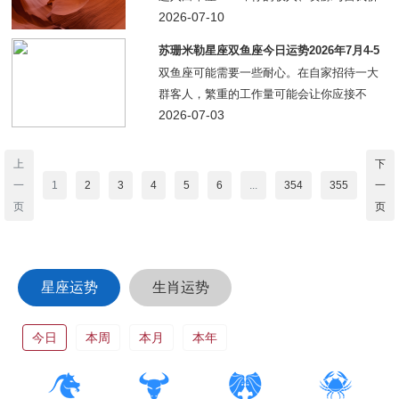
值宫——以来，关于你如何看待自身价值以
2026-07-10
及想要构建什么的观念，似乎正悄然发生转
苏珊米勒星座双鱼座今日运势2026年7月4-5
变。这一始于一月的星象变动，开启了一个
日
双鱼座可能需要一些耐心。在自家招待一大
漫长的篇章
群客人，繁重的工作量可能会让你应接不
暇。虽然你想当个出色的东道主，但要留意
2026-07-03
别让场面变得太喧闹——只要涉及酒水，这
种情况总是可能发生的。如果需要超支，你
上
下
应该有足够的
一
1
2
3
4
5
6
...
354
355
一
页
页
星座运势
生肖运势
今日
本周
本月
本年