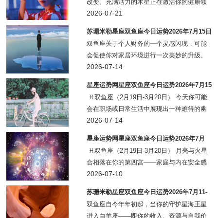
改变。充满活力的木星正在激活你的健康领
域，而位于双子座的天王星则为你的家庭领
2026-07-21
域注入活力，你在家中做出的积极改变可能
苏珊米勒星座双鱼座今日运势2026年7月15日
会带来一种令人耳目一新且自由自在的生活
双鱼座关于个人财务的一个灵感闪现，可能
节奏。你可
会促使你对家居环境进行一次美妙的升级。
机智的天王星此刻正与灵性的海王星协同运
2026-07-14
作，将你的家庭根基与个人财产紧密相连。
星座运势网星座双鱼座今日运势2026年7月15
你可能会发现一件翻新的家具，或启动一个
日
♓双鱼座（2月19日-3月20日） 今天你可能
项目，让你
会在职场或日常生活中展现出一种难得的幽
默与轻松，这种状态会吸引周围的人向你靠
2026-07-14
近。如果你心里一直藏着某句话——无论是
星座运势网星座双鱼座今日运势2026年7月
表白还是道歉——今
11-12日
♓双鱼座（2月19日-3月20日） 月亮与火星
合相落在你的第四宫——家庭与内在安全感
的领域。一个家庭事务或内心深处的情绪可
2026-07-10
能会在今天浮出水面。今天适合闲散度日，
苏珊米勒星座双鱼座今日运势2026年7月11-
也适合去寺庙或道观
12日
双鱼座自今年年初起，当你的守护星海王星
进入白羊座——即你的收入、资源与自我价