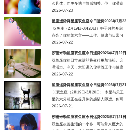
么具体，而更多地与情感相关。位于你潜意
识领域的变革之星冥王星，与位于你代表价
2026-07-23
值观的第二宫中的灵性之星海王星形成了神
星座运势网星座双鱼座今日运势2026年7月22
奇的相位。你或许需要重新评估自己的财
日
双鱼座（2月19日-3月20日）狮子月的开启
产，因为你可
点亮了你的第六宫——工作、健康与日常习
惯。你可能正在调整一个不健康的习惯，或
2026-07-22
是为自己制定一个更舒适的日常节奏。工作
苏珊米勒星座双鱼座今日运势2026年7月22日
上，你正在获得上级的信任。感情
双鱼座你的日常生活即将变得更加轻松、充
满活力。今天，太阳进入你掌管工作与健康
的宫位——狮子座，并与木星会合。自六月
2026-07-22
底以来，木星一直为你的日常生活带来温
星座运势网星座双鱼座今日运势2026年7月21
暖、特殊任务和认可。在接下来的一个月
日
♓双鱼座（2月19日-3月20日） 木星与天王
里，一个新项目
星的六分相正在提升你的感情人际运。你可
能在今天遇到一个让你心动的社交机会，或
2026-07-21
是某段关系迎来了意想不到的转机。上弦月
苏珊米勒星座双鱼座今日运势2026年7月21日
在你的第六宫——工
双鱼座改善生活的一小步，可能带来巨大的