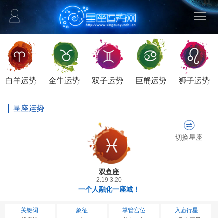
白羊运势
金牛运势
双子运势
巨蟹运势
狮子运势
星座运势
切换星座
双鱼座
2.19-3.20
一个人融化一座城！
关键词
象征
掌管宫位
入庙行星