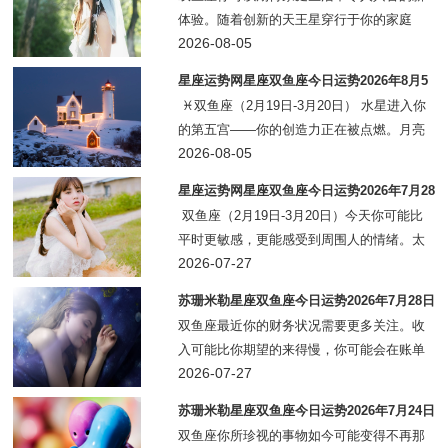
单中勾选完
体验。随着创新的天王星穿行于你的家庭
宫，你的生活空间以及与至亲至爱的人之间
2026-08-05
都将涌现出意想不到的活力。你可能会搬到
星座运势网星座双鱼座今日运势2026年8月5
一个更有趣的地方，或者重新布置家居以更
日
♓双鱼座（2月19日-3月20日） 水星进入你
好地适应自己
的第五宫——你的创造力正在被点燃。月亮
在金牛座点亮了你的第三宫——你可能在处
2026-08-05
理一堆需要沟通的事务。太阳与土星的三分
星座运势网星座双鱼座今日运势2026年7月28
相正在为你的第十二
日
双鱼座（2月19日-3月20日）今天你可能比
平时更敏感，更能感受到周围人的情绪。太
阳与天王星的六分相正在为你带来关于财务
2026-07-27
的意外灵感——也许是一个被忽略的收入渠
苏珊米勒星座双鱼座今日运势2026年7月28日
道突然浮现，或是对某个消费习惯
双鱼座最近你的财务状况需要更多关注。收
入可能比你期望的来得慢，你可能会在账单
上发现意外开支。今年土星进入白羊座，与
2026-07-27
海王星一同进入你的劳动收入宫，开启了一
苏珊米勒星座双鱼座今日运势2026年7月24日
段为期数年的重建财务基础的历程；与此同
双鱼座你所珍视的事物如今可能变得不再那
时，海王星