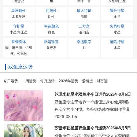
潜意识
鱼
第十二宫
木星/海王星
星座属性
阴阳性
最大特征
耀升行星
水象星座
阴性
滥情
金星
守护星
幸运颜色
三方宫
失势行星
木星/海王星
白色
变动宫
水星
掌管身体
幸运珠宝
幸运数字
落陷行星
脚、淋巴腺、组织
象牙石
11
水星
液、松果体
双鱼座运势
今日运势
一周运势
每月运势
2026年运势
爱情运
财富运
苏珊米勒星座双鱼座今日运势2026年8月6日
双鱼座专注于培养一个能促进身心健康和财
务安全的小习惯。坚持锻炼或在家制作营养
餐，对提升健康（并节省开支）大有裨益。
2026-08-05
随着太阳与土星形成合相，这种持之以恒的
苏珊米勒星座双鱼座今日运势2026年8月5日
努力能让你感到更有能力，而从待办事项清
双鱼座你可以期待家庭生活中令人兴奋的新