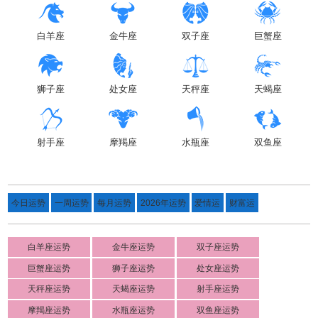
白羊座
金牛座
双子座
巨蟹座
狮子座
处女座
天秤座
天蝎座
射手座
摩羯座
水瓶座
双鱼座
今日运势
一周运势
每月运势
2026年运势
爱情运
财富运
白羊座运势
金牛座运势
双子座运势
巨蟹座运势
狮子座运势
处女座运势
天秤座运势
天蝎座运势
射手座运势
摩羯座运势
水瓶座运势
双鱼座运势