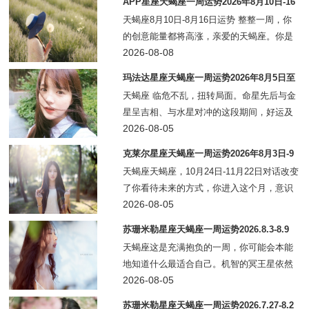
APP星座天蝎座一周运势2026年8月10日-16
和下周，你会有能力与老板交
日
天蝎座8月10日-8月16日运势 整整一周，你
的创意能量都将高涨，亲爱的天蝎座。你是
一个天生富有想象力的人，但在最近几周或
2026-08-08
几个月里，你不得不压抑这一切来处理各种
玛法达星座天蝎座一周运势2026年8月5日至
优先事务。本周，你可以尽情释放
11日
天蝎座 临危不乱，扭转局面。命星先后与金
星呈吉相、与水星对冲的这段期间，好运及
时在危急时刻出现，可说如释重负、有惊无
2026-08-05
险。近期恐遇某突发事件或短暂危机，所幸
克莱尔星座天蝎座一周运势2026年8月3日-9
方寸不失，将在第一时间立马采取行动，
日
天蝎座天蝎座，10月24日-11月22日对话改变
了你看待未来的方式，你进入这个月，意识
到你现在必须挺身而出，承认自己想要和需
2026-08-05
要什么才能快乐。随着28日双鱼座满月的到
苏珊米勒星座天蝎座一周运势2026.8.3-8.9
来，事情发展到顶点，带来围绕爱情、创
天蝎座这是充满抱负的一周，你可能会本能
地知道什么最适合自己。机智的冥王星依然
位于你的家庭宫，稳固你的根基，并让你与
2026-08-05
内心的深处建立联系；而幸运的木星正在穿
苏珊米勒星座天蝎座一周运势2026.7.27-8.2