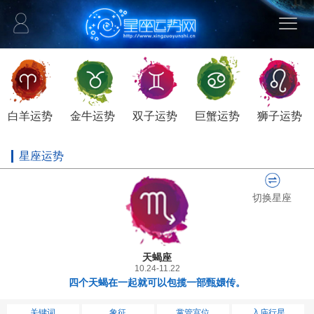
白羊运势
金牛运势
双子运势
巨蟹运势
狮子运势
星座运势
切换星座
天蝎座
10.24-11.22
四个天蝎在一起就可以包揽一部甄嬛传。
关键词
象征
掌管宫位
入庙行星