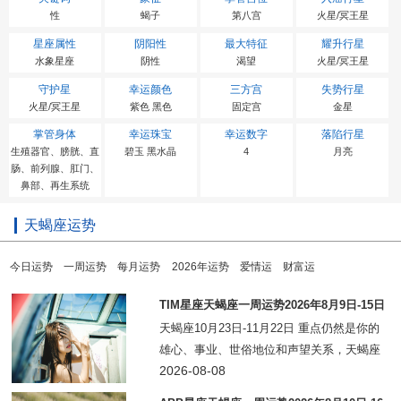
性
蝎子
第八宫
火星/冥王星
星座属性
阴阳性
最大特征
耀升行星
水象星座
阴性
渴望
火星/冥王星
守护星
幸运颜色
三方宫
失势行星
火星/冥王星
紫色 黑色
固定宫
金星
掌管身体
幸运珠宝
幸运数字
落陷行星
生殖器官、膀胱、直
碧玉 黑水晶
4
月亮
肠、前列腺、肛门、
鼻部、再生系统
天蝎座运势
今日运势
一周运势
每月运势
2026年运势
爱情运
财富运
TIM星座天蝎座一周运势2026年8月9日-15日
天蝎座10月23日-11月22日 重点仍然是你的
雄心、事业、世俗地位和声望关系，天蝎座
——一般来说还会再持续两周，但从幸运和
2026-08-08
获利的角度来说，会持续超过11个月。本周