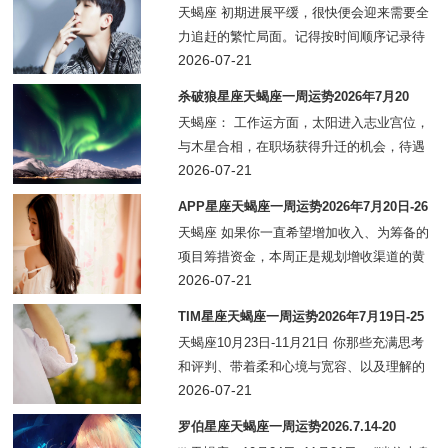
日-26日
天蝎座 初期进展平缓，很快便会迎来需要全
力追赶的繁忙局面。记得按时间顺序记录待
办清单，这会让你在竞争中占据优势。本周
2026-07-21
末水星在巨蟹座顺行，帮你化解隔阂，与以
杀破狼星座天蝎座一周运势2026年7月20
为再也不会往来的人和解。放下心中积怨
日-26日
天蝎座： 工作运方面，太阳进入志业宫位，
与木星合相，在职场获得升迁的机会，待遇
也会水涨船高。正在转职阶段的天蝎座，会
2026-07-21
进入大型组织服务，或是进入较友善的职场
APP星座天蝎座一周运势2026年7月20日-26
工作。 人际关系方面，金星
日
天蝎座 如果你一直希望增加收入、为筹备的
项目筹措资金，本周正是规划增收渠道的黄
金时期。本周初主动多方打听，周三就能结
2026-07-21
识一位能为你指路的贵人。谨慎规划路线，
TIM星座天蝎座一周运势2026年7月19日-25
摸清全部可行方案再行动。
日
天蝎座10月23日-11月21日 你那些充满思考
和评判、带着柔和心境与宽容、以及理解的
日子，在周三画上句号，天蝎座。那一天将
2026-07-21
开启一个充满雄心、事业、声望关系和世俗
罗伯星座天蝎座一周运势2026.7.14-20
地位的月份。与此同时，幸运的