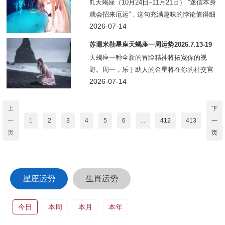
♏天蝎座（10月24日–11月21日） “迷信本身
就会招来厄运”，这句充满趣味的悖论值得细
细品味。它调侃我们总默认无形的力量在记
2026-07-14
录我们所有言行。一层含义是，各类迷信只
苏珊米勒星座天蝎座一周运势2026.7.13-19
会徒增焦虑，无法带来安心
天蝎座一种全新的冒险精神将拓宽你的视
野。周一，乐于助人的金星将在你的社交宫
与特立独行的天王星进行一场棘手的会合，
2026-07-14
这预示着朋友或伴侣的某些举动可能会让你
摸不着头脑。周二，新月将出现在你的学习
上
下
宫，此时正是
一
1
2
3
4
5
6
...
412
413
一
页
页
星座运势
生肖运势
今日
本周
本月
本年