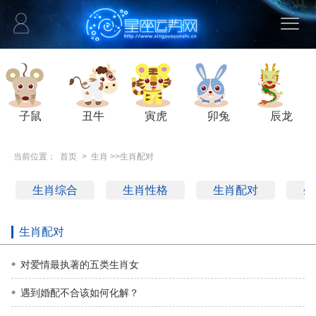
子鼠
丑牛
寅虎
卯兔
辰龙
当前位置：
首页
>
生肖
>>
生肖配对
生肖综合
生肖性格
生肖配对
生
生肖配对
对爱情最执著的五类生肖女
遇到婚配不合该如何化解？