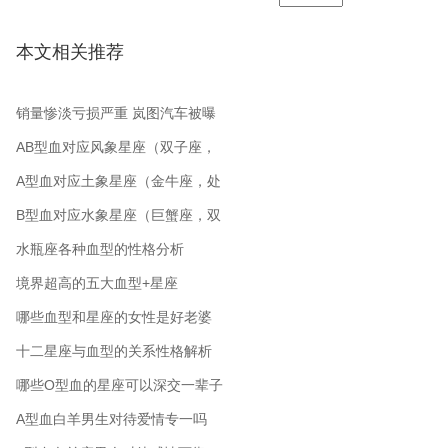
本文相关推荐
销量惨淡亏损严重 岚图汽车被曝
裁员 从公司起名角度分析
AB型血对应风象星座（双子座，
水瓶座，天秤座）
A型血对应土象星座（金牛座，处
女座，摩羯座）
B型血对应水象星座（巨蟹座，双
鱼座，天蝎座）
水瓶座各种血型的性格分析
境界超高的五大血型+星座
哪些血型和星座的女性是好老婆
十二星座与血型的关系性格解析
哪些O型血的星座可以深交一辈子
A型血白羊男生对待爱情专一吗