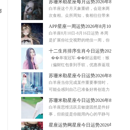
苏珊米勒星座每月运势2026年8月
富有表现力的区域，你的爱情生活正熠熠生辉。无
白羊座这个月天象重磅，会迎来两
都
论你是单身还是正处于幸福的恋爱关系中，浪漫之
次食相。众所周知，食相往往带来
花都在绽放。未来几天，
迅速的转变，也常会让人获得全新
APP星座一周运势2026年8月10日-16日
感悟。第一次是8月12日发生在狮子座20度的新月
白羊座8月10日-8月16日运势 本周
日食，整体氛围十分利好。新月代表机遇，会打开
是扩展你社交视野的绝佳一周，你
从前难以触及的大门
应该会得到很多这样做的机会。周
十二生肖排序生肖今日运势2026年8月5
一，在工作场合、与一个专业团体，或在你常去的
��单项冠军-��财运最旺：猴
一个场所，将有机会结识新的、有趣的人。到了周
（偏财红包拿到手软，优惠券返现
二，
轮番来）-❤️感情最顺：龙&马&兔
苏珊米勒星座今日运势2026年8月6日
（自信＋热情＋温柔，桃花三剑客）-��事业最
白羊座当你完成某件重要事情时，
佳：龙&虎（战
可能会感到自己已准备好将创造力
与自信相结合。只要你用心坚持到
苏珊米勒星座今日运势2026年8月7日
底，个人项目或浪漫时刻都会显得更加意义非凡。
白羊座思维活跃且敏捷固然是件好
随着狮子座的太阳与白羊座的土星形成合相，你或
事，但前提是你能用内心的平静与
许能更自然地向他人展现
稳定来平衡这种状态。天王星正运
星座运势网星座今日运势2026年8月5日
行在代表思想与细微感知第三宫。虽然这能让你的