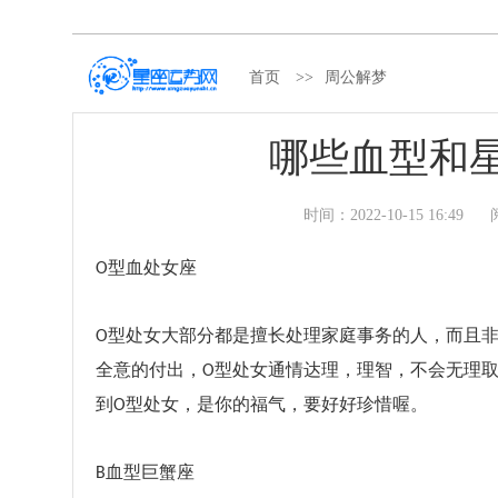
首页
>>
周公解梦
哪些血型和
时间：
2022-10-15 16:49
型血处女座
O
型处女大部分都是擅长处理家庭事务的人，而且
O
全意的付出，
型处女通情达理，理智，不会无理
O
到
型处女，是你的福气，要好好珍惜喔。
O
血型巨蟹座
B