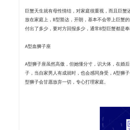
巨蟹天生就有母性情结，对家庭很重视，而且巨蟹
放在家庭上，
型豁达，开朗，基本不会带上巨蟹的
B
付出了多少，要对方回报多少，通常
型巨蟹都是奉
B
型血狮子座
A
型狮子座虽然高傲，但她懂分寸，识大体，在婚后
A
子，当自家男人有成就时，也会感同身受，
型狮子
A
型狮子会甘愿放弃一切，专心打理家庭。