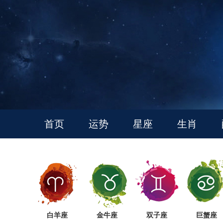
首页
运势
星座
生肖
白羊座
金牛座
双子座
巨蟹座