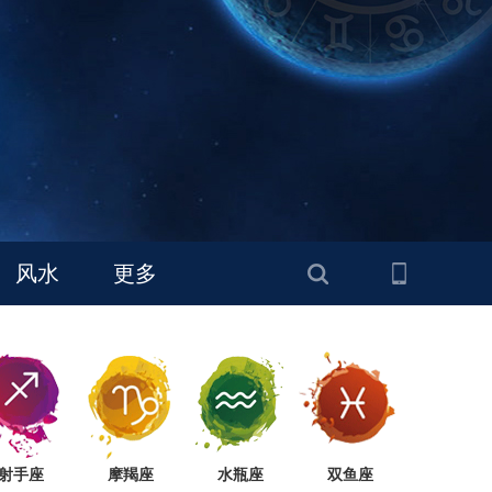
风水
更多
射手座
摩羯座
水瓶座
双鱼座