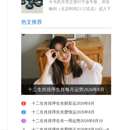
今天的月亮正穿行于金牛座，并在
思维更加敏锐，但也可能引发焦虑。你可能会感到
晚间（北京时间23:22左右）进入下
被迫迅速做出决定，或者
弦月阶段。下弦月总是带来一
热文推荐
种“清理”的冲动——你想放下那些不再服务于你的
东西，无论是物质上的堆积，还是情感上的负
担。 而最令
十二生肖排序生肖每月运势2026年8月
1
十二生肖排序生肖财富运2026年8月
2
十二生肖排序生肖爱情运2026年8月
3
十二生肖排序生肖一周运势2026年8月10
日-16日
4
十二生肖排序生肖爱情运2026年8月10日—8