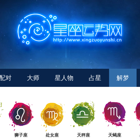
配对
大师
星人物
占星
解梦
狮子座
处女座
天秤座
天蝎座