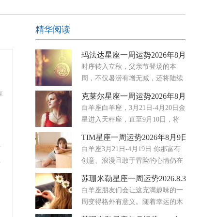
精华阅读
玛法达星座一周运势2026年8月5日至11
时序转入立秋，父亲节登场的本
周，不仅暑涝有增无减，还将陆续
迎来金星转进天秤座、水星转进狮
享
克莱尔星座一周运势2026年8月3日-9日
子座与火星转进巨蟹座三大星兆大氛围的集体转
白羊座白羊座，3月21日-4月20日金
向，从国际到社会的集体潜意识将出现既妥协务
星进入天秤座，直至9月10日，将
实，又难免高调主观的矛盾循环
你的注意力牢牢地放在伙伴关系、
TIM星座一周运势2026年8月9日-15日
协议和情感公平上。你开始注意到哪些地方的努力
心
白羊座3月21日-4月19日 你那富有
感觉是单向的，哪些地方真正存在着平衡。八月要
娶
创意、浪漫且敢于冒险的心情仍在
求你停止满足
继续，白羊座。（还会再持续两
苏珊米勒星座一周运势2026.8.3-8.9
周。）但周二会将你的一部分火力转移到家庭事务
白羊座朋友们会让这充满趣味的一
上，比如食物、家人和安全感——直到9月27日。
周变得格外有意义。随着幸运的木
在这
星穿行于你星盘中那个热爱欢乐、