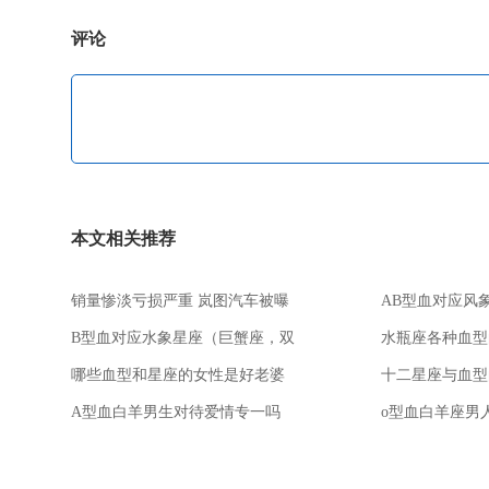
评论
本文相关推荐
销量惨淡亏损严重 岚图汽车被曝
AB型血对应风
裁员 从公司起名角度分析
水瓶座，天秤座
B型血对应水象星座（巨蟹座，双
水瓶座各种血型
鱼座，天蝎座）
哪些血型和星座的女性是好老婆
十二星座与血型
A型血白羊男生对待爱情专一吗
o型血白羊座男
吗？