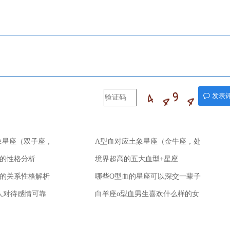
发表
象星座（双子座，
A型血对应土象星座（金牛座，处
）
女座，摩羯座）
的性格分析
境界超高的五大血型+星座
的关系性格解析
哪些O型血的星座可以深交一辈子
人对待感情可靠
白羊座o型血男生喜欢什么样的女
生