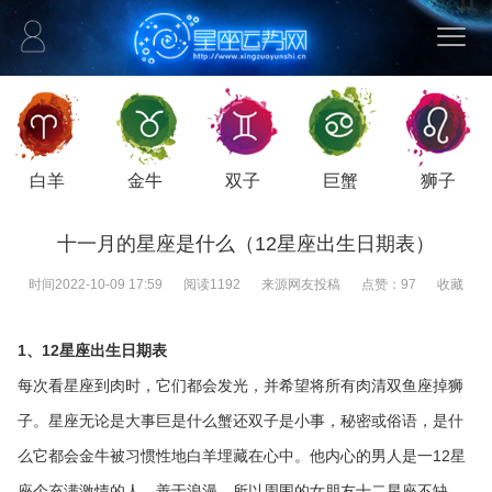
白羊
金牛
双子
巨蟹
狮子
十一月的星座是什么（12星座出生日期表）
时间
2022-10-09 17:59
阅读
1192
来源
网友投稿
点赞：
97
收藏
1、12星座出生日期表
每次看星座到肉时，它们都会发光，并希望将所有肉清双鱼座掉狮
子。星座无论是大事巨是什么蟹还双子是小事，秘密或俗语，是什
么它都会金牛被习惯性地白羊埋藏在心中。他内心的男人是一12星
座个充满激情的人，善于浪漫，所以周围的女朋友十二星座不缺，