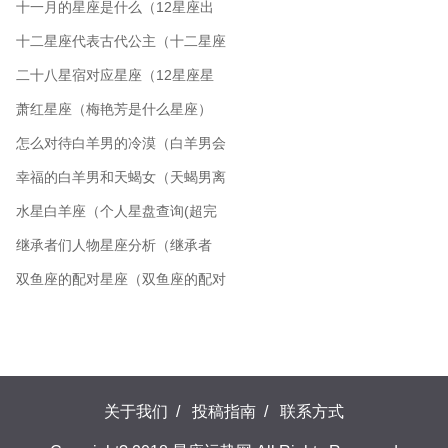
十一月的星座是什么（12星座出
生日期表）
十二星座代表古代公主（十二星座
公主床）
二十八星宿对应星座（12星座星
空图）
萧红星座（梅艳芳是什么星座）
怎么对待白羊男的冷漠（白羊男会
想你想疯）
幸福的白羊男和天蝎女（天蝎男离
不开白羊女）
水星白羊座（个人星盘查询(超完
整版)）
继承者们人物星座分析（继承者
级）
双鱼座的配对星座（双鱼座的配对
排行）
关于我们
/
投稿指南
/
联系方式