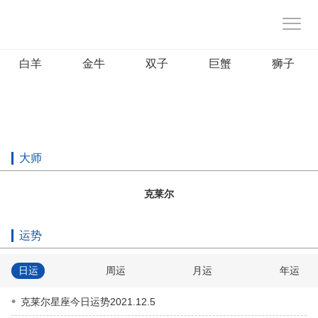
白羊
金牛
双子
巨蟹
狮子
大师
克莱尔
运势
日运
周运
月运
年运
克莱尔星座今日运势2021.12.5