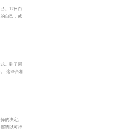
己。17日白
版的自己，或
方式。到了周
。 这些合相
抉择的决定。
，都请以可持