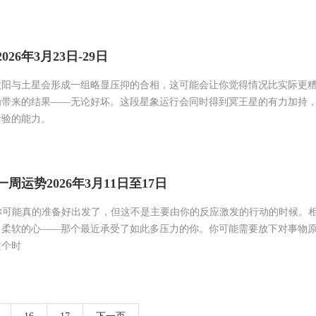
26年3月23日-29日
太阳与土星会形成一组略显压抑的合相，这可能会让你觉得情况比实际更
为带来的结果——无论好坏。这段星象运行会同时得到冥王星的有力加持
考验的能力。
周运势2026年3月11日至17日
es你可能真的准备好出发了，但这不是主要由你的反应激发的行动的时候。
、柔软的心——那个最近承受了如此多压力的你。你可能需要放下对事物
这个时