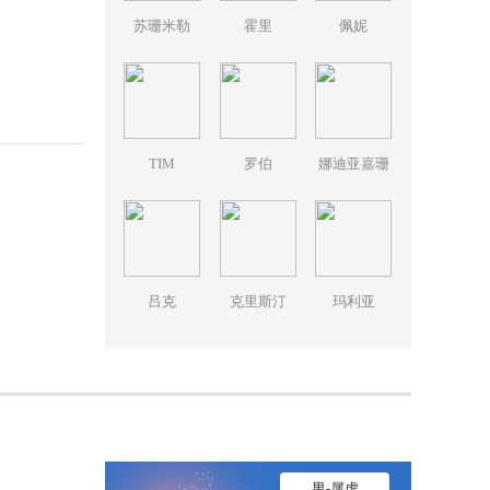
苏珊米勒
霍里
佩妮
TIM
罗伯
娜迪亚嘉珊
吕克
克里斯汀
玛利亚
男-属虎