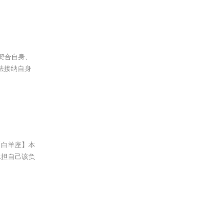
契合自身、
法接纳自身
【白羊座】本
承担自己该负