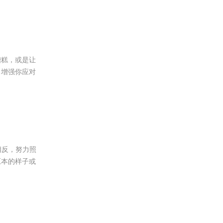
糟糕，或是让
，增强你应对
相反，努力照
原本的样子或