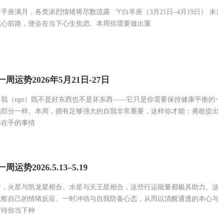
射手座满月，各类浓烈情绪将尽数流露 ♈白羊座（3月21日–4月19日） 
忧心前路，便会在当下心生焦虑。本周你需要做出重
周运势2026年5月21日-27日
我（ego）既不是好东西也不是坏东西——它只是你需要保持健康平衡的
他部分一样。本周，拥有足够强大的自我非常重要，这样你才能：勇敢提
你在乎的事情
势2026.5.13–5.19
后，火星与凯龙星相合、水星与天王星相合，这些行运能量都极具助力。
觉察自己的情绪反应、一时冲动与自我防备心态，从而以清醒通透的本心
对待你当下种