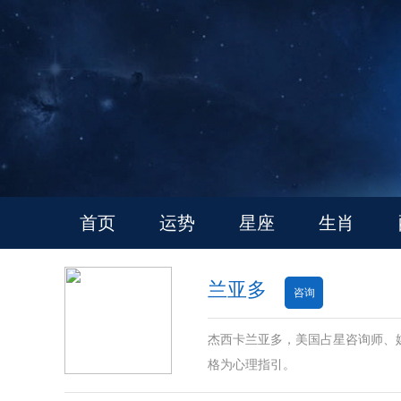
首页
运势
星座
生肖
兰亚多
咨询
杰西卡兰亚多，美国占星咨询师、
格为心理指引。