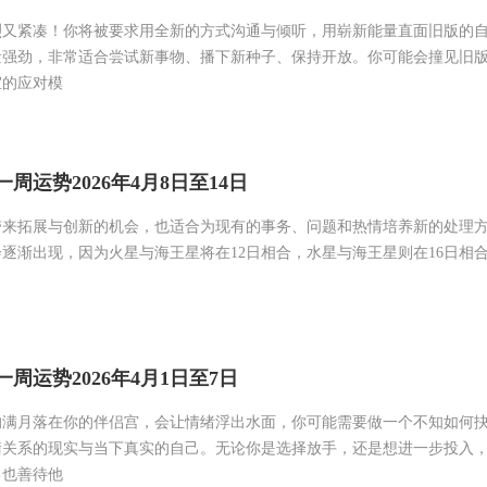
又紧凑！你将被要求用全新的方式沟通与倾听，用崭新能量直面旧版的自
量强劲，非常适合尝试新事物、播下新种子、保持开放。你可能会撞见旧
宜的应对模
周运势2026年4月8日至14日
带来拓展与创新的机会，也适合为现有的事务、问题和热情培养新的处理
逐渐出现，因为火星与海王星将在12日相合，水星与海王星则在16日相合
周运势2026年4月1日至7日
的满月落在你的伴侣宫，会让情绪浮出水面，你可能需要做一个不知如何
衡关系的现实与当下真实的自己。无论你是选择放手，还是想进一步投入
己也善待他