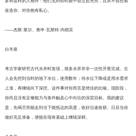
多和这样的人相伴：他们见到你时眼中会泛起光亮，且从不会想着
改造你、对你抱有私心。
——杰斯·莱尔、奥申·瓦斯特·内彻宾
白羊座
考古学家研究古代水井时发现，很多水井并非一次性开凿完成。古
人会先挖到当时的地下水位，使用数年；待水位下降或是用水需求
上涨，再继续向下深挖。这件事对你而言是绝佳的比喻。现阶段，
你尚且没有足够能力与条件触及心中向往的深层目标。我的建议
是，先竭尽所能走到当下能抵达的高度，收好沿途收获。日后当你
做好充足准备，便能在现有基础上继续深耕。