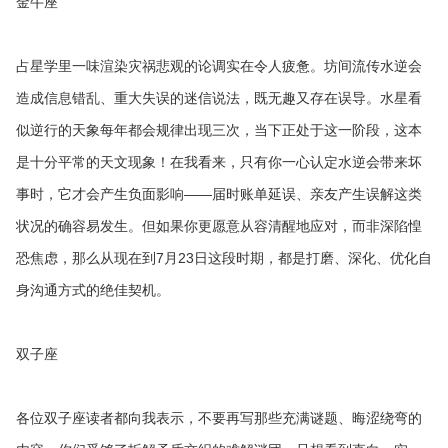
金牛座
占星学里一味渲染灾祸悲观的论调实在令人疲惫。坊间流传水逆会
造成信息错乱、重大失误的迷信说法，既无趣又存在误导。水星看
似逆行的天象每年都会规律出现三次，当下正处于这一阶段，这本
是十分平常的天文现象！在我看来，只有你一心认定水逆会带来坏
事时，它才会产生负面影响——届时账单延误、亲友产生误解这类
状况的确容易发生。但如果你更愿意从容清醒地应对，而非深陷惶
恐焦虑，那么从现在到7月23日这段时期，都是打磨、深化、优化自
身沟通方式的绝佳契机。
双子座
各位双子座读者都向我表示，不要再写那些充满谜题、晦涩绕弯的