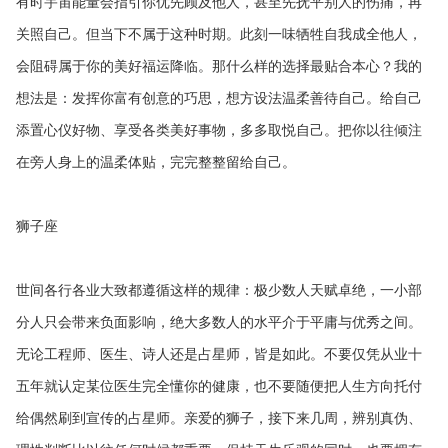
有时宇宙能量会指引你优先顾及他人，甚至先抚平别人的伤痛，再
关照自己。但当下不属于这种时期。此刻一味牺牲自我成全他人，
会阻碍属于你的美好福运降临。那什么样的选择最贴合本心？我的
想法是：发挥你富有创意的巧思，想方设法温柔善待自己。给自己
添置心仪好物、享受各类美好事物，多多取悦自己。把你以往倾注
在旁人身上的温柔体贴，完完整整留给自己。
狮子座
世间各行各业大致都遵循这样的规律：极少数人天赋卓绝，一小部
分人只会带来负面影响，绝大多数人的水平介于平庸与优秀之间。
无论工程师、医生、诗人还是占星师，皆是如此。不要仅凭从业十
五年就认定某位医生完全懂你的健康，也不要随便把人生方向托付
给偶然刷到宣传的占星师。亲爱的狮子，接下来几周，辨别真伪、