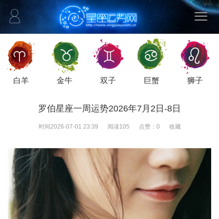
白羊
金牛
双子
巨蟹
狮子
罗伯星座一周运势2026年7月2日-8日
时间
2026-07-01 23:39
阅读
105
点赞：
0
收藏