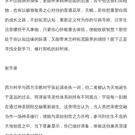
木不仅能调养身体，更能带来精神层面的启迪，其中包含致幻类植
物，也有以极致敬畏之心对待的普通花草。天蝎，若你想重塑自我
的成长之路，不妨拓宽认知，重新定义何为你的引路导师。日常生
活里哪些平凡事物，只要你心怀敬重去体悟，便能收获智慧？那些
处于你认知边缘的际遇，又能带来怎样拓宽眼界的感悟？眼下正是
寻找全新学习、修行契机的好时候。
射手座
西方科学与西方宗教对宇宙起源各执一词，但二者都认为天地诞生
于遥远的过去。而谭崔等灵性体系则持有不同观点：宇宙每一刻都
在通过神圣阴阳交融重新诞生。这类理念认为，当人类把亲密交融
当作一场神圣修行，便能与原始创世之力共鸣，参与到生生不息的
天地创造之中。当下星象显示，你已做好准备，体验这份兼具浪漫