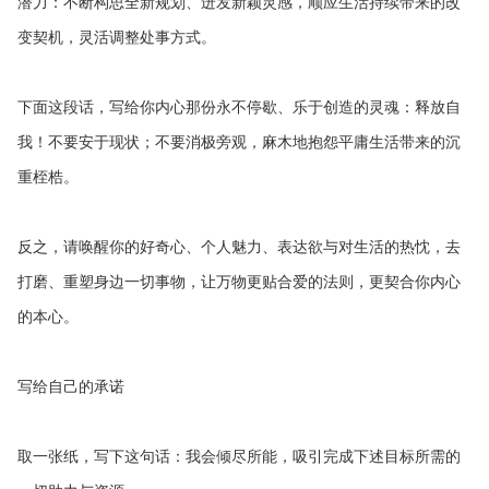
潜力：不断构思全新规划、迸发新颖灵感，顺应生活持续带来的改
变契机，灵活调整处事方式。
下面这段话，写给你内心那份永不停歇、乐于创造的灵魂：释放自
我！不要安于现状；不要消极旁观，麻木地抱怨平庸生活带来的沉
重桎梏。
反之，请唤醒你的好奇心、个人魅力、表达欲与对生活的热忱，去
打磨、重塑身边一切事物，让万物更贴合爱的法则，更契合你内心
的本心。
写给自己的承诺
取一张纸，写下这句话：我会倾尽所能，吸引完成下述目标所需的