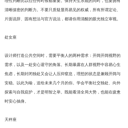
理性判断比以往任何时候都重要。保持天生乐观的同时，也要拥有
清晰缜密的判断力。不要只质疑显而易见的权威，所有所谓定论、
片面说辞、固有想法与官方说法，都请你用清醒的眼光独立审视。
处女座
设计师打造公共空间时，需要平衡人的两种需求：开阔开阔视野的
需求，以及一处安心退守的角落。长期暴露在人群视野中容易心生
焦虑，长期封闭独处又会让人压抑窒息，理想的状态是兼顾开阔与
安稳。以此为喻，送给未来几个月的你。学会平衡社交独处、向外
探索与自我庇护，才是明智之举。既能看清全局大势，也能在疲惫
时安心抽身。
天秤座