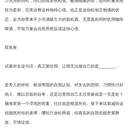
力充沛的同时，内心防线全然松弛。敏感细腻的你，会同时兼具热
忱与柔和，完美诠释这种独特心境。也正是这份松弛又饱满的状
态，会为你带来不少充满吸引力的新机遇。无需真的同时饮用咖啡
啤酒，宇宙力量会自然而然促成这份心境。
双鱼座
试着补全这句话：真正困住我、让我无法做自己的是_______。
是旁人的评价、根深蒂固的自我认知、对失去的恐惧、习惯性讨好
他人、难以启齿的自卑，还是总觉得自己太过张扬或是一无是处？
脑海里第一个浮现的答案，往往就是根源所在。接下来试着减轻这
份困扰对你的束缚，哪怕只放松两成，你真实的自我也能舒展释
放，尽情绽放。