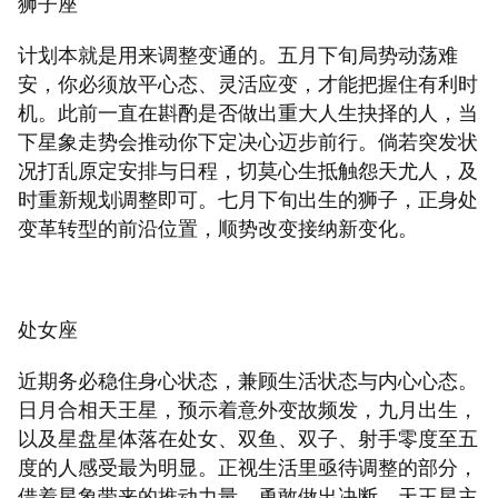
狮子座
计划本就是用来调整变通的。五月下旬局势动荡难
安，你必须放平心态、灵活应变，才能把握住有利时
机。此前一直在斟酌是否做出重大人生抉择的人，当
下星象走势会推动你下定决心迈步前行。倘若突发状
况打乱原定安排与日程，切莫心生抵触怨天尤人，及
时重新规划调整即可。七月下旬出生的狮子，正身处
变革转型的前沿位置，顺势改变接纳新变化。
处女座
近期务必稳住身心状态，兼顾生活状态与内心心态。
日月合相天王星，预示着意外变故频发，九月出生，
以及星盘星体落在处女、双鱼、双子、射手零度至五
度的人感受最为明显。正视生活里亟待调整的部分，
借着星象带来的推动力量，勇敢做出决断。天王星主