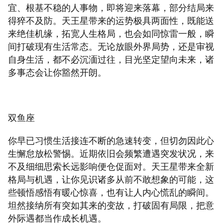
宜、根基不稳的人事物，即将迎来落幕，部分结局来
得猝不及防。天王星带来的运势极具两面性，既能送
来绝佳机缘，拓宽人生格局，也会如同惊雷一般，瞬
间打破现有生活常态。无论放眼外界局势，还是审视
自身生活，都不必沉湎过往，目光坚定望向未来，诸
多事态会让你豁然开朗。
双鱼座
你早已习惯生活接连不断的急速转变，但切勿因此心
生懈怠放松警惕。近期依旧会频繁遭遇突发状况，来
不及细细思索长远影响便仓促面对。天王星带来全新
格局与机遇，让你见识诸多从前不敢想象的可能，这
些顿悟感悟有暖心惊喜，也有让人内心慌乱的瞬间。
坦然接纳所有突如其来的变故，打破固有局限，把意
外际遇都当作成长机遇。