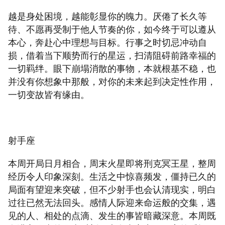
越是身处困境，越能彰显你的魄力。厌倦了长久等
待、不愿再受制于他人节奏的你，如今终于可以遵从
本心，奔赴心中理想与目标。行事之时切忌冲动自
损，借着当下顺势而行的星运，扫清阻碍前路幸福的
一切羁绊。眼下崩塌消散的事物，本就根基不稳，也
并没有你想象中那般，对你的未来起到决定性作用，
一切变故皆有缘由。
射手座
本周开局日月相合，周末火星即将刑克冥王星，整周
经历令人印象深刻。生活之中惊喜频发，僵持已久的
局面有望迎来突破，但不少射手也会认清现实，明白
过往已然无法回头。感情人际迎来命运般的交集，遇
见的人、相处的点滴、发生的事皆暗藏深意。本周既