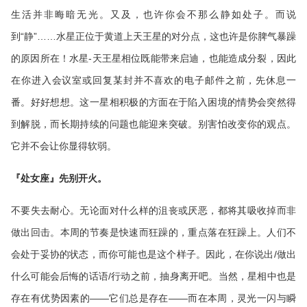
生活并非晦暗无光。又及，也许你会不那么静如处子。而说
到“静”……水星正位于黄道上天王星的对分点，这也许是你脾气暴躁
的原因所在！水星-天王星相位既能带来启迪，也能造成分裂，因此
在你进入会议室或回复某封并不喜欢的电子邮件之前，先休息一
番。好好想想。这一星相积极的方面在于陷入困境的情势会突然得
到解脱，而长期持续的问题也能迎来突破。别害怕改变你的观点。
它并不会让你显得软弱。
『处女座』先别开火。
不要失去耐心。无论面对什么样的沮丧或厌恶，都将其吸收掉而非
做出回击。本周的节奏是快速而狂躁的，重点落在狂躁上。人们不
会处于妥协的状态，而你可能也是这个样子。因此，在你说出/做出
什么可能会后悔的话语/行动之前，抽身离开吧。当然，星相中也是
存在有优势因素的——它们总是存在——而在本周，灵光一闪与瞬