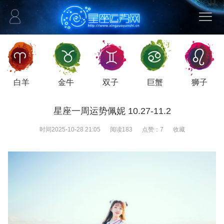
白羊
金牛
双子
巨蟹
狮子
星座一周运势佩妮 10.27-11.2
时间
2025-10-28 21:05
阅读
183
点赞：
7
收藏