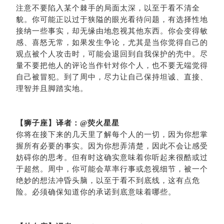
注意不要陷入某个棘手的局面太深，以至于看不清全
貌。你可能正以过于狭隘的眼光看待问题，有选择性地
接纳一些事实，却无缘由地忽视其他东西。你会变得敏
感、喜怒无常，如果发生争论，尤其是当你觉得自己的
观点被个人攻击时，可能会退回到自我保护的壳中。尽
量不要把他人的评论当作针对你个人，也不要无端觉得
自己被冒犯。到了周中，尽力让自己保持坦诚、直接、
理智并且脚踏实地。
【狮子座】译者：
@荧火星星
你将在接下来的几天里了解每个人的一切，因为你想掌
握所有必要的事实。因为你想弄清楚，因此不会让感受
妨碍你的思考。但有时这确实意味着你听起来很酷或过
于超然。周中，你可能会草率行事或忽视细节，被一个
绝妙的想法冲昏头脑，以至于看不到底线，这有点危
险。必须确保知道你的承诺到底意味着哪些。