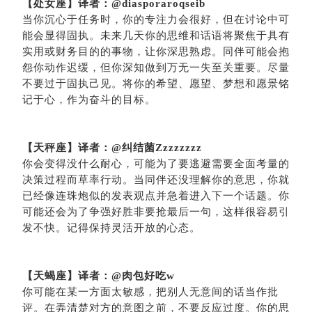
【处女座】译者：
@
diasporaroqseib
当你沉心于任务时，你的专注力会很好，但在讨论中可
能会显得固执。未来几天你的思维和话语将聚焦于具有
实用或财务目的的事物，让你深思熟虑。同伴可能会抱
怨你动作迟缓，但你深知做到万无一失至关重要。尽量
不要过于固执己见。将你的希望、愿望、梦想和愿景铭
记于心，作为奋斗的目标。
【天秤座】译者：
@纠结菌Zzzzzzzz
你会变得没什么耐心，可能为了要逃避需要全面考量的
决策过程而草率行动。当同伴还没理解你的意思，你就
已经像连珠炮似的发表观点并急着进入下一个话题。你
可能还会为了争强好胜非要抢最后一句，这样很容易引
发不快。记得保持灵活开放的心态。
【天蝎座】译者：
@肉包好吃w
你可能在某一方面太敏感，把别人无意间的话当作批
评。在弄清楚对方的意图之前，不要反应过度。你的思