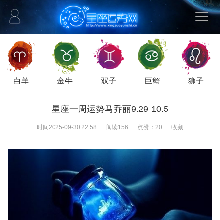
白羊
金牛
双子
巨蟹
狮子
星座一周运势马乔丽9.29-10.5
时间
2025-09-30 22:58
阅读
156
点赞：
20
收藏