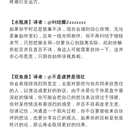
终难行至远方。
【水瓶座】译者：
@纠结菌Zzzzzzzz
如果你平时总是犹豫不决，现在会感到信心倍增。无论
星象如何变幻，总有一线光明相伴。你不再纠结于细枝
末节，只想把握全局
--
但要当心别脱离实际。此刻你畅
所欲言并且直言不讳，身边人可能需要担待一下。这并
非心存恶意，只因你始终珍视真相。
【
双鱼座
】
译者：
@
不是虚胖是强壮
你会表现得强烈而坚定，去面对那些与你共同承担责任
的人，以便达成更好的协议。由于水星位于你星盘中最
深处的领域，你可能会把自己的想法表达得过于强硬。
你对某些情况有着强烈的感受，并且不容易改变主意。
但请记住，沟通是一个双向过程，你不仅要接收来自伙
伴的想法，也要分享自己的观点。如果你的目标是创造
性讨的论，那么将会取得更好的结果。