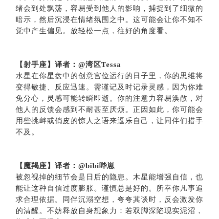
绪会到处飘荡，容易受到他人的影响，捕捉到了细微的
暗示，然后沉浸在情绪氛围之中。这可能会让你不知不
觉中产生偏见。放轻松一点，往好的角度看。
【射手座】译者：
@湾区Tessa
水星在你星盘中的创意宫位
运行的日子里
，你的思维将
变得敏捷、反应迅速。需谨记及时记录灵感，因为你难
免分心，灵感可能转瞬即逝。你的注意力容易涣散，对
他人的反馈会感到不耐甚至厌烦。正因如此，你可能会
用些挑衅或俏皮的惊人之语来逗乐自己，让同伴们措手
不及。
【
魔羯座
】
译者：
@bibi哔崽
被忽视掉的细节会是日后的隐患。木星能增强自信，也
能让这种自信过度膨胀。谨慎总是好的。所幸你凡事追
求合理依据。同伴沉溺空想，夸夸其谈时，反会激发你
的清醒。不妨释放自身想象力：若双脚深陷现实泥沼，