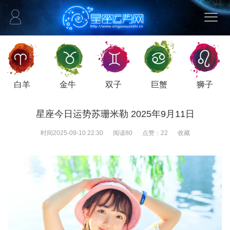
白羊
金牛
双子
巨蟹
狮子
星座今日运势苏珊米勒 2025年9月11日
时间
2025-09-10 22:30
阅读
80
点赞：
22
收藏