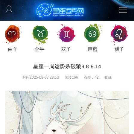
白羊
金牛
双子
巨蟹
狮子
星座一周运势杀破狼9.8-9.14
时间
2025-09-07 23:13
阅读
166
点赞：
42
收藏