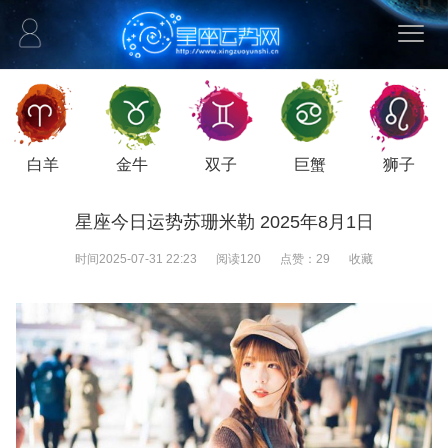
白羊
金牛
双子
巨蟹
狮子
星座今日运势苏珊米勒 2025年8月1日
时间
2025-07-31 22:23
阅读
120
点赞：
29
收藏