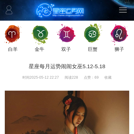
白羊
金牛
双子
巨蟹
狮子
星座每月运势闹闹女巫5.12-5.18
时间
2025-05-12 22:27
阅读
228
点赞：
69
收藏