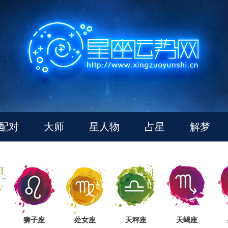
配对
大师
星人物
占星
解梦
狮子座
处女座
天秤座
天蝎座