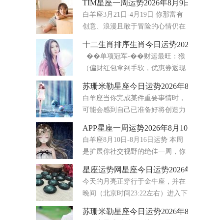
TIM星座一周运势2026年8月9日-15日
感悟。第一次是8月12日发生在狮子座20度的新月
白羊座3月21日-4月19日 你那富有
日食，整体氛围十分利好。新月代表机遇，会打开
创意、浪漫且敢于冒险的心情仍在
从前难以触及的大门
继续，白羊座。（还会再持续两
十二生肖排序生肖今日运势2026年8月5
周。）但周二会将你的一部分火力转移到家庭事务
��单项冠军-��财运最旺：猴
上，比如食物、家人和安全感——直到9月27日。
（偏财红包拿到手软，优惠券返现
在这
轮番来）-❤️感情最顺：龙&马&兔
苏珊米勒星座今日运势2026年8月6日
（自信＋热情＋温柔，桃花三剑客）-��事业最
白羊座当你完成某件重要事情时，
佳：龙&虎（战
可能会感到自己已准备好将创造力
与自信相结合。只要你用心坚持到
APP星座一周运势2026年8月10日-16日
底，个人项目或浪漫时刻都会显得更加意义非凡。
白羊座8月10日-8月16日运势 本周
随着狮子座的太阳与白羊座的土星形成合相，你或
是扩展你社交视野的绝佳一周，你
许能更自然地向他人展现
应该会得到很多这样做的机会。周
星座运势网星座今日运势2026年8月5日
一，在工作场合、与一个专业团体，或在你常去的
今天的月亮正穿行于金牛座，并在
一个场所，将有机会结识新的、有趣的人。到了周
晚间（北京时间23:22左右）进入下
二，
弦月阶段。下弦月总是带来一
苏珊米勒星座今日运势2026年8月7日
。
种“清理”的冲动——你想放下那些不再服务于你的