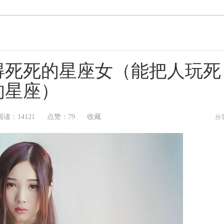
得死死的星座女（能把人玩死
的星座）
阅读：
14121
点赞：
79
收藏
分