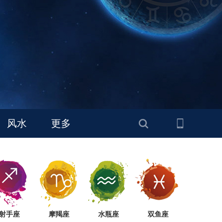
风水
更多
射手座
摩羯座
水瓶座
双鱼座