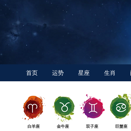
首页
运势
星座
生肖
白羊座
金牛座
双子座
巨蟹座