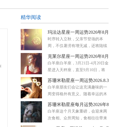
精华阅读
玛法达星座一周运势2026年8月5日至11
时序转入立秋，父亲节登场的本
周，不仅暑涝有增无减，还将陆续
迎来金星转进天秤座、水星转进狮
克莱尔星座一周运势2026年8月3日-9日
子座与火星转进巨蟹座三大星兆大氛围的集体转
白羊座白羊座，3月21日-4月20日金
向，从国际到社会的集体潜意识将出现既妥协务
享
星进入天秤座，直至9月10日，将
实，又难免高调主观的矛盾循环
你的注意力牢牢地放在伙伴关系、
苏珊米勒星座一周运势2026.8.3-8.9
协议和情感公平上。你开始注意到哪些地方的努力
白羊座朋友们会让这充满趣味的一
感觉是单向的，哪些地方真正存在着平衡。八月要
周变得格外有意义。随着幸运的木
求你停止满足
星穿行于你星盘中那个热爱欢乐、
苏珊米勒星座每月运势2026年8月
富有表现力的区域，你的爱情生活正熠熠生辉。无
白羊座这个月天象重磅，会迎来两
论你是单身还是正处于幸福的恋爱关系中，浪漫之
次食相。众所周知，食相往往带来
花都在绽放。未来几天，
迅速的转变，也常会让人获得全新