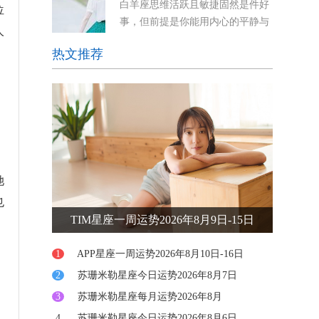
白羊座思维活跃且敏捷固然是件好
位
东西，无论是物质上的堆积，还是情感上的负
事，但前提是你能用内心的平静与
担。 而最令
人
稳定来平衡这种状态。天王星正运
热文推荐
行在代表思想与细微感知第三宫。虽然这能让你的
思维更加敏锐，但也可能引发焦虑。你可能会感到
被迫迅速做出决定，或者
她
也
TIM星座一周运势2026年8月9日-15日
1
APP星座一周运势2026年8月10日-16日
2
苏珊米勒星座今日运势2026年8月7日
3
苏珊米勒星座每月运势2026年8月
4
苏珊米勒星座今日运势2026年8月6日