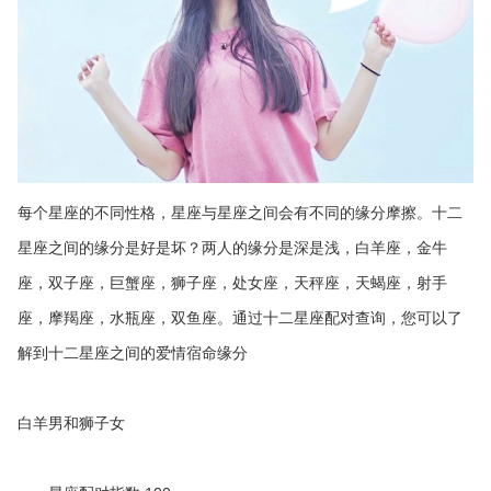
每个星座的不同性格，星座与星座之间会有不同的缘分摩擦。十二
星座之间的缘分是好是坏？两人的缘分是深是浅，白羊座，金牛
座，双子座，巨蟹座，狮子座，处女座，天秤座，天蝎座，射手
座，摩羯座，水瓶座，双鱼座。通过十二星座配对查询，您可以了
解到十二星座之间的爱情宿命缘分
白羊男和狮子女