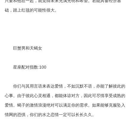
只要和他在一起，就觉得未来充满光明和希望。若能具备经济基
础，踏上红毯的可能性很大。
巨蟹男和天蝎女
星座配对指数:100
你们与其用言语来表达爱情，不如沉默不语，亦能了解彼此的
心事。由于彼此心灵相通，都能体谅对方，因此可尽情享受成熟的
爱情。蝎子的激情浪漫绝对可以满足你的需求。如果能够克服坠入
情网的恐惧，你们的水之恋情一定可以长长久久。