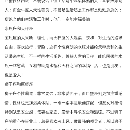
巨蟹性格内敛，不会说话；但生活是个温柔体贴的人，喜欢照顾别
人；而金牛座人天性善良，不管是生活还是工作都是勤勤恳恳的；
所以当他们生活和工作时，他们一定能幸福美满！
水瓶座和天秤座
宝瓶座的人果断、理性，而天秤座的人温柔、亲和，对生活的追求
自由，喜欢旅行，冒险，这样个性爽朗的水瓶才能给天秤柔和的生
活带来生机，不一样的生活乐趣。善解人意的天秤，能给困顿的水
瓶一丝慰藉；互相帮助是水瓶和天秤之间的幸福生活，也是朋友，
也是爱人！
狮子座和巨蟹座
狮子座个性霸道，非常要强，非常爱面子；而巨蟹座则更加注重感
情，性格也更加温柔体贴。一刚一柔本是最佳搭配，但蟹女对感情
特别缺乏安全感，需要在家庭、爱情中寻求安全和温暖。不过狮子
座的重心在事业上，总是喜欢占上风，做最强的领导者，所以狮子