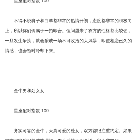
星座配对指数:100
不得不说狮子和白羊都非常的热情开朗，态度都非常的积极向
上，所以你们俩属于一拍即合。但问题来了双方的性格都比较倔，
一旦发生争执，就会酿成一场不可收拾的大风暴，即使相恋已久的
情感，也会顿时冷却下来。
金牛男和处女女
星座配对指数:100
务实可靠的金牛，天真可爱的处女，双方都很注重约定。如果