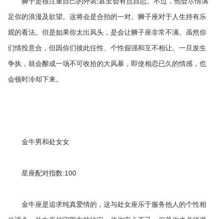
狮子是很注重自己的外表;甚至会有点自恋。不过，他会尽情满
足你的浪漫及欲望。这将会是合拍的一对。狮子座对于人生持有乐
观的看法。但是如果你太出风头，是会让狮子座非常不满。虽然你
们情投意合，但因你们彼此任性、个性倔强和互不相让。一旦发生
争执，就会酿成一场不可收拾的大风暴，即使相恋已久的情感，也
会顿时冷却下来。
金牛男和处女女
星座配对指数:100
金牛座是追求纯真爱情的，这与处女座乐于服务他人的个性相