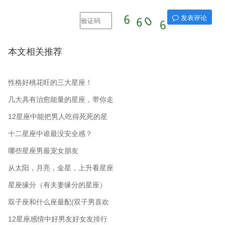
发表评论
本文相关推荐
性格好桃花旺的三大星座！
几大具有治愈能量的星座，带你走
出情伤
12星座中能把男人吃得死死的星
座女（能把人玩死的星座）
十二星座中谁最没安全感？
哪些星座男最宠女朋友
从太阳，月亮，金星，上升看星座
爱情配对（神准）
星座缘分（有夫妻缘分的星座）
双子座和什么座最配(双子男喜欢
的四种女人)
12星座感情中好男友好女友排行