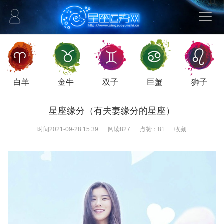
白羊
金牛
双子
巨蟹
狮子
星座缘分（有夫妻缘分的星座）
时间
2021-09-28 15:39
阅读
827
点赞：
81
收藏