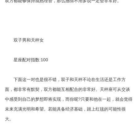
双方都能够保持成熟理智，那么感情不用多说一定会非常好。
双子男和天秤女
星座配对指数:100
下面这一对也是很不错，双子和天秤不论在生活还是工作方
面，都非常有默契，双方都能互相配合的非常好。天秤座可从交谈
中感受到自己的梦想即将实现，而你呢?只要和他在一起，就会觉得
未来充满光明和希望。若能具备经济基础，踏上红毯的可能性很
大。