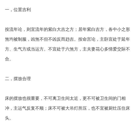
一，位置吉利
按流年论，则宜流年的紫白大吉之方；居年紫白吉方，各中小之形
煞均被制服，凶煞不但不凶反而趋吉。按命宫论，主卧宜处于延年
方、生气方或当运方。不宜处于六煞方，主夫妻花心多情爱交际不
合。
二，摆放合理
床的摆放也很重要，不可离卫生间太近，更不可被卫生间的门相
冲，主运气反复不顺；床不可被大吊灯所压，也不宜被厨灶压住床
头。