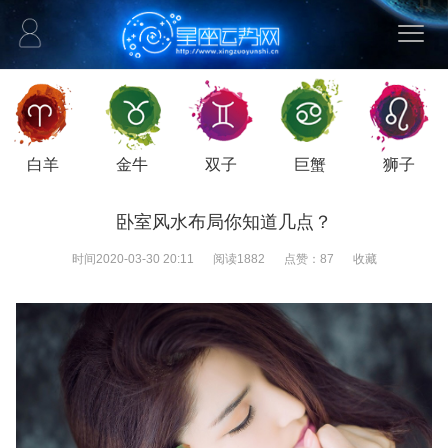
白羊
金牛
双子
巨蟹
狮子
卧室风水布局你知道几点？
时间
2020-03-30 20:11
阅读
1882
点赞：
87
收藏