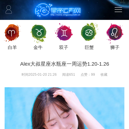
白羊
金牛
双子
巨蟹
狮子
Alex大叔星座水瓶座一周运势1.20-1.26
时间
2025-01-20 21:26
阅读
651
点赞：
99
收藏