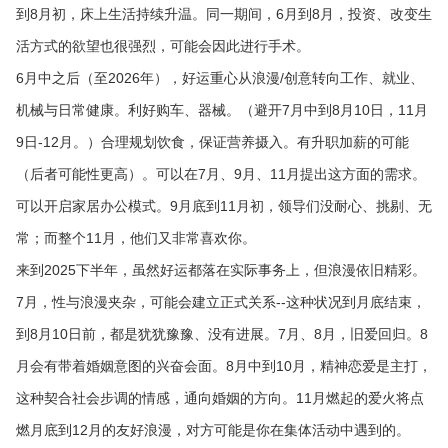
到8月初，床上生活持续升温。同一期间，6月到8月，投资、改变生
活方式的欲望也很强烈，可能会因此进行手术。
6月中之后（至2026年），好运重心从浪漫/创意转向工作、就业、
机械与日常健康。利好购车、器械。（避开7月中到8月10日，11月
9日-12月。）合理规划饮食，保证营养摄入。有升职加薪的可能
（后者可能性更高）。可以在7月、9月、11月提出这方面的需求。
可以开启家居办公模式。9月底到11月初，领导们没耐心、挑剔、无
常；而整个11月，他们又非常喜欢你。
来到2025下半年，虽然好运都落在实际事务上，但浪漫依旧精彩。
7月，性与浪漫夹杂，可能会建立正式关系--这种状况到月底结束，
到8月10日前，都是犹犹豫豫、没有进展。7月、8月，旧爱回归。8
月会有带着婚姻意图的兴奋会面。8月中到10月，精神恋爱是主打，
这种契合社会步调的情感，通向婚姻的方向。11月燃起的爱火将点
燃月底到12月的友好浪漫，对方可能是你在集体活动中遇到的。