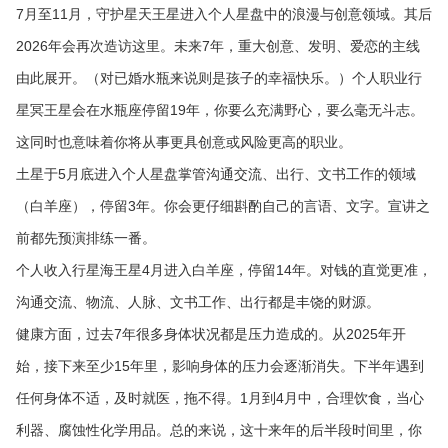
7月至11月，守护星天王星进入个人星盘中的浪漫与创意领域。其后
2026年会再次造访这里。未来7年，重大创意、发明、爱恋的主线
由此展开。（对已婚水瓶来说则是孩子的幸福快乐。）个人职业行
星冥王星会在水瓶座停留19年，你要么充满野心，要么毫无斗志。
这同时也意味着你将从事更具创意或风险更高的职业。
土星于5月底进入个人星盘掌管沟通交流、出行、文书工作的领域
（白羊座），停留3年。你会更仔细斟酌自己的言语、文字。宣讲之
前都先预演排练一番。
个人收入行星海王星4月进入白羊座，停留14年。对钱的直觉更准，
沟通交流、物流、人脉、文书工作、出行都是丰饶的财源。
健康方面，过去7年很多身体状况都是压力造成的。从2025年开
始，接下来至少15年里，影响身体的压力会逐渐消失。下半年遇到
任何身体不适，及时就医，拖不得。1月到4月中，合理饮食，当心
利器、腐蚀性化学用品。总的来说，这十来年的后半段时间里，你