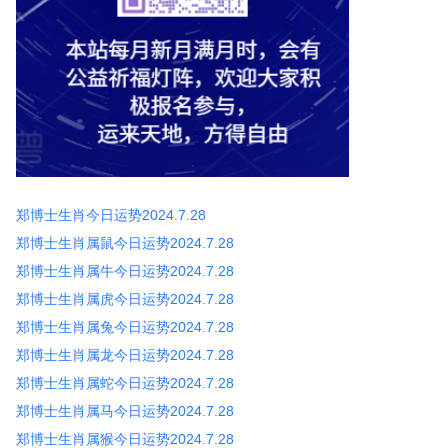
郑博士生肖今日运势2024.7.28
郑博士生肖属鼠今日运势2024.7.28
郑博士生肖属牛今日运势2024.7.28
郑博士生肖属虎今日运势2024.7.28
郑博士生肖属兔今日运势2024.7.28
郑博士生肖属龙今日运势2024.7.28
郑博士生肖属蛇今日运势2024.7.28
郑博士生肖属马今日运势2024.7.28
郑博士生肖属猴今日运势2024.7.28