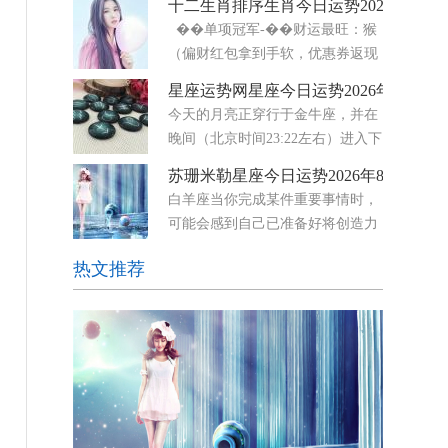
十二生肖排序生肖今日运势2026年8月5
影响下，你的思绪如闪电般迅捷，学习能力显著提
��单项冠军-��财运最旺：猴
升，思维敏捷度也随之增强。此外，离奇古怪的话
（偏财红包拿到手软，优惠券返现
题会引起你的兴趣，而你
轮番来）-❤️感情最顺：龙&马&兔
星座运势网星座今日运势2026年8月5日
（自信＋热情＋温柔，桃花三剑客）-��事业最
今天的月亮正穿行于金牛座，并在
佳：龙&虎（战
晚间（北京时间23:22左右）进入下
弦月阶段。下弦月总是带来一
苏珊米勒星座今日运势2026年8月6日
种“清理”的冲动——你想放下那些不再服务于你的
白羊座当你完成某件重要事情时，
东西，无论是物质上的堆积，还是情感上的负
可能会感到自己已准备好将创造力
担。 而最令
与自信相结合。只要你用心坚持到
热文推荐
底，个人项目或浪漫时刻都会显得更加意义非凡。
随着狮子座的太阳与白羊座的土星形成合相，你或
许能更自然地向他人展现