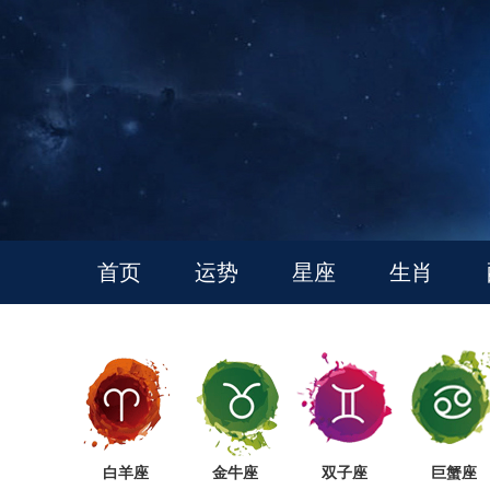
首页
运势
星座
生肖
白羊座
金牛座
双子座
巨蟹座