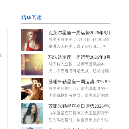
精华阅读
克莱尔星座一周运势2026年8月3日-9日
白羊座白羊座，3月21日-4月20日金
星进入天秤座，直至9月10日，将
你的注意力牢牢地放在伙伴关系、
享
玛法达星座一周运势2026年8月5日至11
协议和情感公平上。你开始注意到哪些地方的努力
时序转入立秋，父亲节登场的本
感觉是单向的，哪些地方真正存在着平衡。八月要
周，不仅暑涝有增无减，还将陆续
求你停止满足
迎来金星转进天秤座、水星转进狮
苏珊米勒星座一周运势2026.8.3-8.9
子座与火星转进巨蟹座三大星兆大氛围的集体转
白羊座朋友们会让这充满趣味的一
向，从国际到社会的集体潜意识将出现既妥协务
周变得格外有意义。随着幸运的木
实，又难免高调主观的矛盾循环
星穿行于你星盘中那个热爱欢乐、
苏珊米勒星座今日运势2026年8月5日
富有表现力的区域，你的爱情生活正熠熠生辉。无
白羊座当变幻莫测的天王星穿行于
论你是单身还是正处于幸福的恋爱关系中，浪漫之
你的沟通宫时，你会做出上百个决
花都在绽放。未来几天，
定，随后又反复变卦。在这股天体