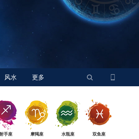
风水
更多
射手座
摩羯座
水瓶座
双鱼座