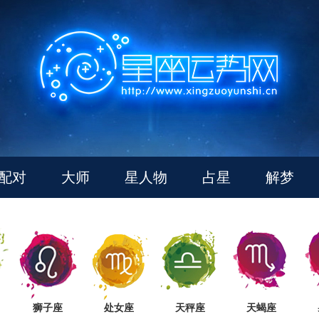
配对
大师
星人物
占星
解梦
狮子座
处女座
天秤座
天蝎座