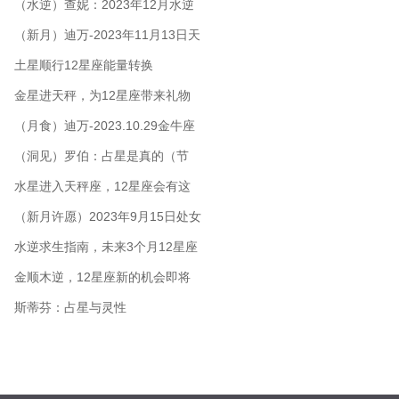
而为
（水逆）查妮：2023年12月水逆
生存指南
（新月）迪万-2023年11月13日天
蝎座新月：面对阴影并找到光
土星顺行12星座能量转换
金星进天秤，为12星座带来礼物
（月食）迪万-2023.10.29金牛座
月食：选择爱、生命与和平
（洞见）罗伯：占星是真的（节
选）
水星进入天秤座，12星座会有这
些影响和机遇
（新月许愿）2023年9月15日处女
座新月许愿说明
水逆求生指南，未来3个月12星座
如何开运？
金顺木逆，12星座新的机会即将
来临！
斯蒂芬：占星与灵性