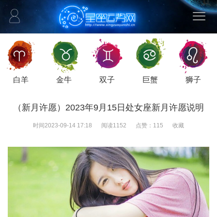
白羊
金牛
双子
巨蟹
狮子
（新月许愿）2023年9月15日处女座新月许愿说明
时间
2023-09-14 17:18
阅读
1152
点赞：
115
收藏