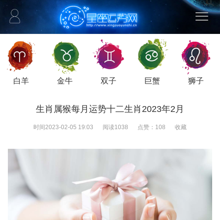
白羊
金牛
双子
巨蟹
狮子
生肖属猴每月运势十二生肖2023年2月
时间
2023-02-05 19:03
阅读
1038
点赞：
108
收藏